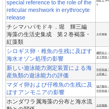
Kita, J.
and
special reference to the role of the
Y.
reticular meshwork in erythrocyte
release
チシマハバモドキ．堀 輝三編
海藻の生活史集成 第２巻褐藻・
太田雅隆
紅藻類
シロギス卵・稚魚の生残に及ぼす
磯野良介
,
海水オゾン処理の影響
木下秀明
,
新しい遊泳能力測定装置による海
中村幸雄
,
産魚類の遊泳能力の評価
土田修二
マダイ卵および仔稚魚の生残に及
城戸勝利
,
ぼすアンモニアの影響
中村幸雄
,
ホンダワラ属海藻の分布と海水流
太田雅隆