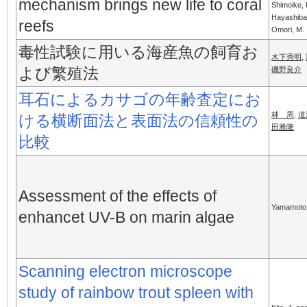
mechanism brings new life to coral
Shimoike, 
Hayashibar
reefs
Omori, M.
毒性試験に用いる海産魚の飼育お
木下秀明
,
よび繁殖法
磯野良介
耳石によるカサゴの年齢査定にお
林 周
,
道
ける横断面法と表面法の信頼性の
田雅隆
比較
Assessment of the effects of
Yamamoto,
enhancet UV-B on marin algae
Scanning electron microscope
study of rainbow trout spleen with