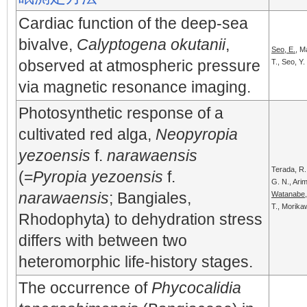
Cardiac function of the deep-sea
bivalve,
Calyptogena okutanii
,
Seo, E.
, M
observed at atmospheric pressure
T., Seo, Y.
via magnetic resonance imaging.
Photosynthetic response of a
cultivated red alga,
Neopyropia
yezoensis
f.
narawaensis
Terada, R.
(=
Pyropia yezoensis
f.
G. N., Arim
narawaensis
; Bangiales,
Watanabe,
T., Morika
Rhodophyta) to dehydration stress
differs with between two
heteromorphic life-history stages.
The occurrence of
Phycocalidia