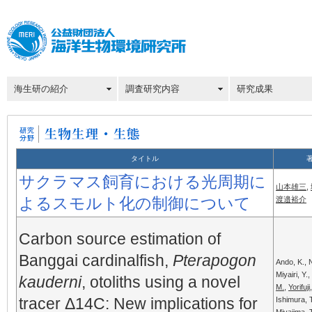
海生研の紹介
調査研究内容
研究成果
タイトル
サクラマス飼育における光周期に
山本雄三
,
よるスモルト化の制御について
渡邉裕介
Carbon source estimation of
Banggai cardinalfish,
Pterapogon
Ando, K., N
Miyairi, Y.,
kauderni
, otoliths using a novel
M.
,
Yorifuji
tracer Δ14C: New implications for
Ishimura, T