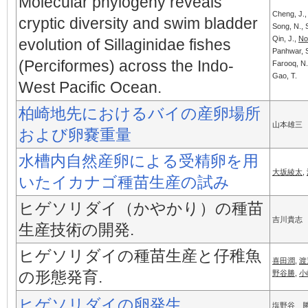
Molecular phylogeny reveals
Cheng, J., 
cryptic diversity and swim bladder
Song, N., 
Qin, J.,
No
evolution of Sillaginidae fishes
Panhwar, S
(Perciformes) across the Indo-
Farooq, N.
Gao, T.
West Pacific Ocean.
柏崎地先におけるバイの産卵場所
山本雄三
および卵嚢重量
水槽内自然産卵による受精卵を用
大坂綾太
,
いたイカナゴ種苗生産の試み
ヒゲソリダイ（かやかり）の種苗
吉川貴志
生産技術の開発.
ヒゲソリダイの種苗生産と仔稚魚
喜田潤
,
渡
の形態発育.
野谷勝
,
小
ヒゲソリダイの卵発生
塩野谷 勝