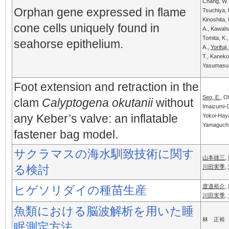
Chang, W. 
Orphan gene expressed in flame
Tsuchiya, 
Kinoshita, 
cone cells uniquely found in
A., Kawaha
Tomita, K.
seahorse epithelium.
A.,
Yorifuji
T., Kaneko,
Yasumasu,
Foot extension and retraction in the
Seo, E.
, O
clam
Calyptogena okutanii
without
Imaizumi-O
any Keber’s valve: an inflatable
Yokoi-Hay
Yamaguchi,
fastener bag model.
サクラマスの海水馴致技術に関す
山本雄三
,
る検討
川田実季
,
渡邉裕介
,
ヒゲソリダイの種苗生産
川田実季
,
魚類における脳波解析を用いた睡
林 正裕
眠測定方法