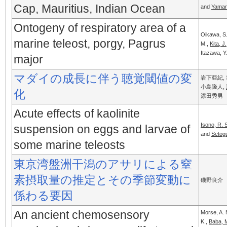
Cap, Mauritius, Indian Ocean
and
Yamam
Ontogeny of respiratory area of a
Oikawa, S.
marine teleost, porgy, Pagrus
M.,
Kita, J.
Itazawa, Y
major
マダイの成長に伴う聴覚閾値の変
岩下亜紀,
小島隆人,
化
添田秀男
Acute effects of kaolinite
Isono, R. 
suspension on eggs and larvae of
and
Setog
some marine teleosts
東京湾盤洲干潟のアサリによる窒
素摂取量の推定とその季節変動に
磯野良介
係わる要因
An ancient chemosensory
Morse, A. 
K.,
Baba, 