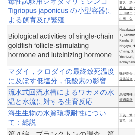
毒性試験用シオダマリミジンコ
高久 浩
,
秋本 泰
,
Tigriopus japonicus の小型容器に
土田修二
,
よる飼育及び繁殖
山田 久
Hayakawa, 
Biological activities of single-chain
T., Kitamur
Kanda, S.,
goldfish follicle-stimulating
Nagaya, H
Chang, S. 
hormone and luteinizing hormone
Yoshizaki,
Kobayashi
マダイ，クロダイの最終致死温度
磯野良介
,
に及ぼす低塩分，低酸素の影響
佐藤裕介
,
流水式回流水槽によるワカメの水
馬場将輔
,
温と水流に対する生育反応
渡辺幸彦
海生生物の水質環境耐性につい
下茂 繁
,
て：総説
高浜 洋
第４編 プランクトンの調査 第