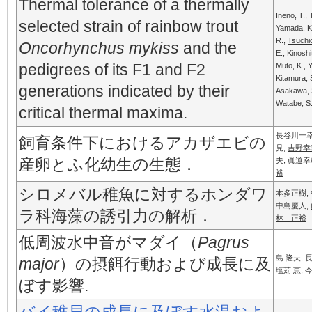
Thermal tolerance of a thermally
Ineno, T., 
selected strain of rainbow trout
Yamada, K
R.,
Tsuchid
Oncorhynchus mykiss
and the
E., Kinoshi
pedigrees of its F1 and F2
Muto, K., Y
Kitamura, 
generations indicated by their
Asakawa, 
Watabe, S
critical thermal maxima.
長谷川一
飼育条件下におけるアカザエビの
見,
吉野幸
産卵とふ化幼生の生態．
夫
,
眞道幸
裕
シロメバル稚魚に対するホンダワ
本多正樹,
中島慶人,
ラ科海藻の誘引力の解析．
林 正裕
低周波水中音がマダイ（
Pagrus
島 隆夫, 
major
）の摂餌行動および成長に及
塩苅 恵, 
ぼす影響.