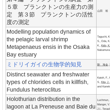
５章 プランクトンの生産力の測
山田 裕
定 第３節 プランクトンの活性
度の測定
Modelling population dynamics of
Taguchi, K
the pelagic larval shrimp
S., Oda, K
Metapenaeus ensis in the Osaka
K.,
Kido, K
Nakamura,
Bay estuary
ミドリイガイの生物学的知見
劉 海金
,
Distinct seawater and freshwater
Katoh, F.,
types of chlorides cells in killfish,
S.,
Kita, J.
and Kanek
Fundulus heteroclitus
Holothurian distribution in the
Luchmun, J
Manger, V
lagoon at La Preneuse and Baie du
J.I., Teras