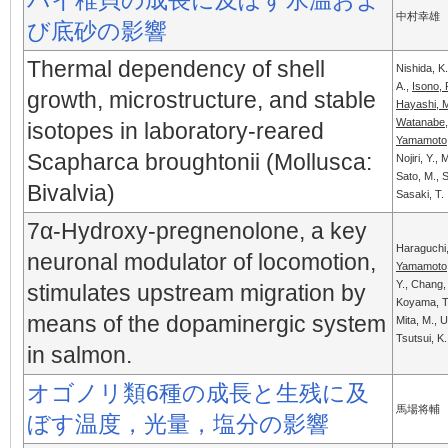
バイ稚貝の成長に及ぼす水温およ
中村幸雄
び底砂の影響
Thermal dependency of shell
Nishida, K.
A.,
Isono, 
growth, microstructure, and stable
Hayashi, 
Watanabe,
isotopes in laboratory-reared
Yamamoto,
Scapharca broughtonii (Mollusca:
Nojiri, Y., 
Sato, M., S
Bivalvia)
Sasaki, T.
7α-Hydroxy-pregnenolone, a key
Haraguchi,
neuronal modulator of locomotion,
Yamamoto,
Y., Chang, 
stimulates upstream migration by
Koyama, T.
means of the dopaminergic system
Mita, M., 
Tsutsui, K.
in salmon.
オゴノリ類6種の成長と生残に及
馬場将輔
ぼす温度，光量，塩分の影響