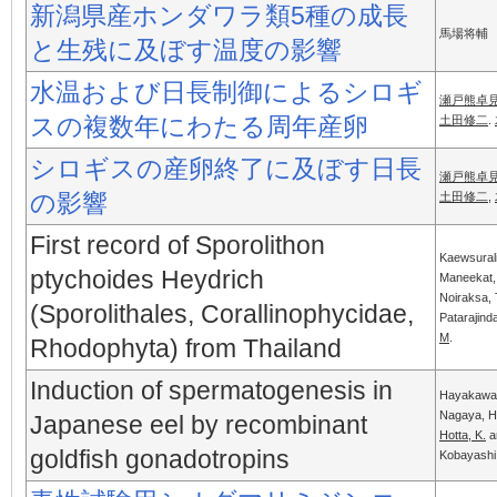
新潟県産ホンダワラ類5種の成長
馬場将輔
と生残に及ぼす温度の影響
水温および日長制御によるシロギ
瀬戸熊卓
スの複数年にわたる周年産卵
土田修二
.
シロギスの産卵終了に及ぼす日長
瀬戸熊卓
の影響
土田修二
,
First record of Sporolithon
Kaewsurali
ptychoides Heydrich
Maneekat, 
Noiraksa, 
(Sporolithales, Corallinophycidae,
Patarajind
M
.
Rhodophyta) from Thailand
Induction of spermatogenesis in
Hayakawa,
Nagaya, H.
Japanese eel by recombinant
Hotta, K.
a
goldfish gonadotropins
Kobayashi