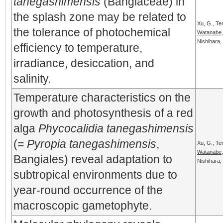
tanegashimensis
(Bangiaceae) in
the splash zone may be related to
Xu, G., Te
the tolerance of photochemical
Watanabe,
Nishihara,
efficiency to temperature,
irradiance, desiccation, and
salinity.
Temperature characteristics on the
growth and photosynthesis of a red
alga
Phycocalidia tanegashimensis
(=
Pyropia tanegashimensis
,
Xu, G., Te
Watanabe,
Bangiales) reveal adaptation to
Nishihara,
subtropical environments due to
year-round occurrence of the
macroscopic gametophyte.