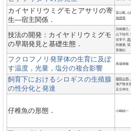
カイヤドリウミグモとアサリの寄
冨山毅, 
生—宿主関係．
地啓実
宮崎勝己,
技法の開発：カイヤドリウミグモ
山下桂司, 
谷享子,
恩
の早期発見と基礎生態．
田勝雅, 望
置雅紀
フクロフノリ発芽体の生育に及ぼ
馬場将輔
す温度，光量，塩分の複合影響
飼育下におけるシロギスの生殖腺
堀田公明
,
瀬戸熊卓見
の性分化と発達
足立伸次
仔稚魚の形態．
小嶋純一