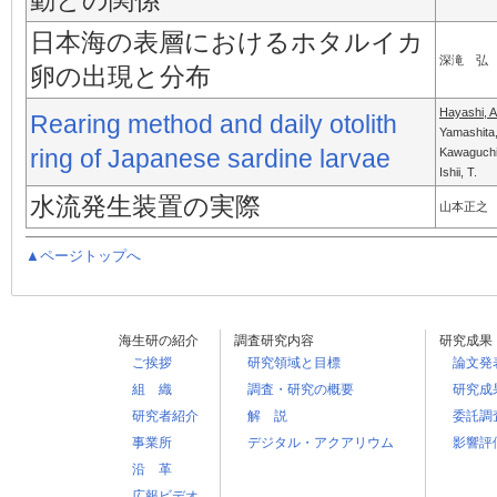
動との関係
日本海の表層におけるホタルイカ
深滝 弘
卵の出現と分布
Hayashi, A
Rearing method and daily otolith
Yamashita,
ring of Japanese sardine larvae
Kawaguchi
Ishii, T.
水流発生装置の実際
山本正之
▲ページトップへ
海生研の紹介
調査研究内容
研究成果
ご挨拶
研究領域と目標
論文発
組 織
調査・研究の概要
研究成
研究者紹介
解 説
委託調
事業所
デジタル・アクアリウム
影響評
沿 革
広報ビデオ