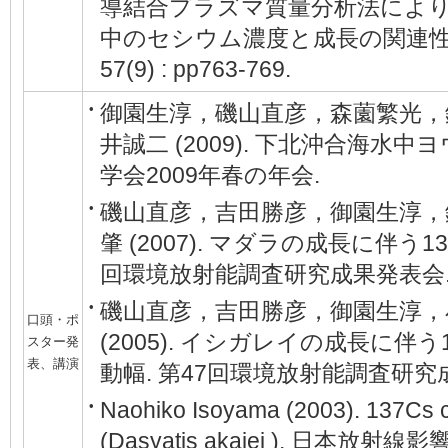
導結合プラズマ質量分析法によ
中のセシウム濃度と成長の関連性. BU
57(9) : pp763-769.
御園生淳，磯山直彦，森薗繁光，
•
井誠二 (2009). 下北沖合海水中
学会2009年春の年会.
磯山直彦，吉田勝彦，御園生淳，
•
肇 (2007). マダラの成長に伴う1
回環境放射能調査研究成果発表会
磯山直彦，吉田勝彦，御園生淳，
•
口頭・ポ
(2005). イシガレイの成長に伴
スター発
表、講演
動幅. 第47回環境放射能調査研究
Naohiko Isoyama (2003). 137Cs co
•
(Dasyatis akajei ). 日本放射