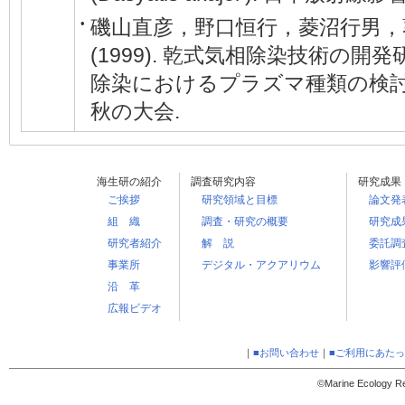
磯山直彦，野口恒行，菱沼行男，
•
(1999). 乾式気相除染技術の開発研
除染におけるプラズマ種類の検討.
秋の大会.
海生研の紹介
調査研究内容
研究成果
ご挨拶
研究領域と目標
論文発
組 織
調査・研究の概要
研究成
研究者紹介
解 説
委託調
事業所
デジタル・アクアリウム
影響評
沿 革
広報ビデオ
｜
■お問い合わせ
｜
■ご利用にあた
©Marine Ecology Res