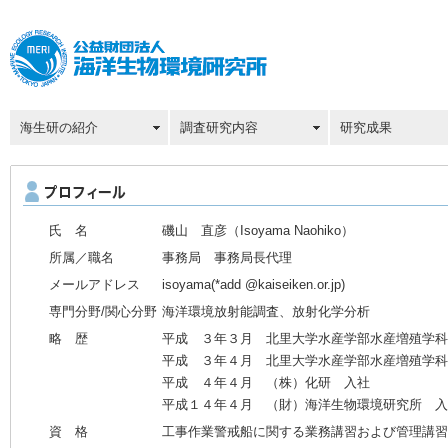
海生研の紹介
調査研究内容
研究成果
氏 名
磯山 直彦（Isoyama Naohiko）
所属／職名
事務局 事務局長代理
メールアドレス
isoyama(*add @kaiseiken.or.jp)
専門分野/関心分野
海洋環境放射能調査、放射化学分析
略 歴
平成 ３年３月 北里大学水産学部水産増殖学科
平成 ３年４月 北里大学水産学部水産増殖学科
平成 ４年４月 （株）化研 入社
平成１４年４月 （財）海洋生物環境研究所 入
資 格
工事作業警戒船に関する業務講習および管理講習