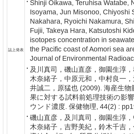
Shinji Oikawa, Teruhisa Watabe, 
•
Isoyama, Jun Misonoo, Chiyoshi 
Nakahara, Ryoichi Nakamura, Shi
Fujii, Takeya Hara, Katsutoshi Ki
isotopes concentration in seawate
the Pacific coast of Aomori sea a
誌上発表
Journal of Environmental Radioact
及川真司，磯山直彦，御園生淳，
•
木奈緒子，中原元和，中村良一，
井誠二，原猛也 (2009). 海産生
果に対する試料前処理技術の影
ウンド濃度. 保健物理, 44(2) : pp19
磯山直彦，及川真司，御園生淳，
•
木奈緒子，吉野美紀，鈴木千吉，佐藤肇